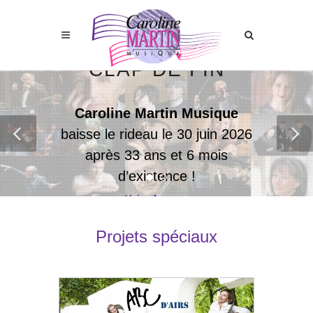
CLAP DE FIN
Caroline Martin Musique
baisse le rideau le 30 juin 2026
après 33 ans et 6 mois
d’existence !
Voir :
Agence
Projets spéciaux